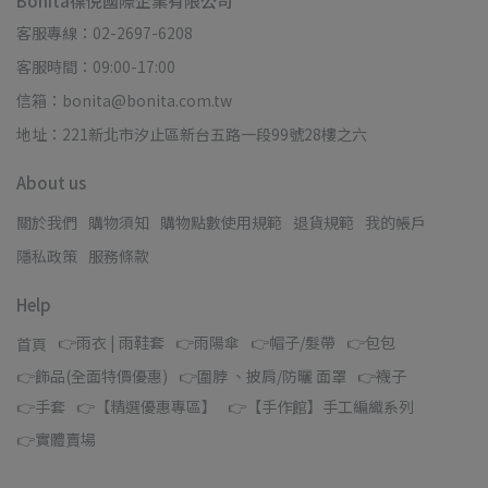
Bonita葆倪國際企業有限公司
客服專線：02-2697-6208
客服時間：09:00-17:00
信箱：bonita@bonita.com.tw
地址：221新北市汐止區新台五路一段99號28樓之六
About us
關於我們
購物須知
購物點數使用規範
退貨規範
我的帳戶
隱私政策
服務條款
Help
👉雨衣 | 雨鞋套
👉雨陽傘
👉帽子/髮帶
👉包包
首頁
👉飾品(全面特價優惠)
👉圍脖 、披肩/防曬 面罩
👉襪子
👉手套
👉【精選優惠專區】
👉【手作館】手工編織系列
👉實體賣場