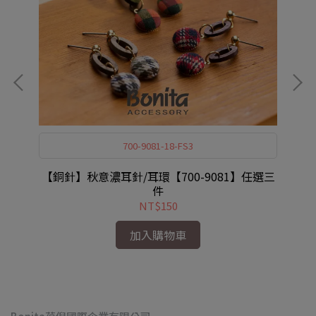
700-9081-18-FS3
【銅針】秋意濃耳針/耳環【700-9081】任選三
【
件
NT$150
加入購物車