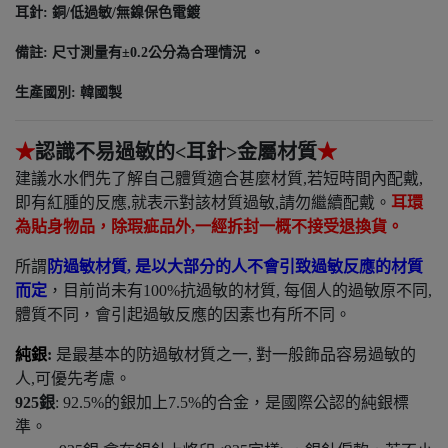
耳針: 銅/低過敏/無鎳​保色電鍍
備註: 尺寸測量有±0.2公分為合理情況 。
生產國別: 韓國製
★
認識不易過敏的
<
耳針
>
金屬材質
★
建議水水們先了解自己體質適合甚麼材質,若短時間內配戴,
即有紅腫的反應,就表示對該材質過敏,請勿繼續配戴。
耳環
為貼身物品
，除瑕疵品外
,
一經拆封一概不接受退換貨
。
所謂
防過敏材質
,
是以大部分的人不會引致過敏反應的材質
而定
，目前尚未有100%抗過敏的材質, 每個人的過敏原不同,
體質不同，會引起過敏反應的因素也有所不同。
純銀
:
是最基本的防過敏材質之一, 對一般飾品容易過敏的
人,可優先考慮。
925
銀
: 92.5%的銀加上7.5%的合金，是國際公認的純銀標
準。