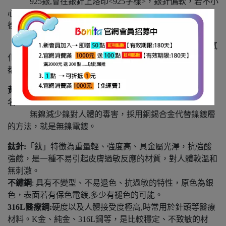
925銀,會在銀針上烙印<925字樣>，銀針偏軟，若不小
心碰歪,輕輕的撥回,即可回復。要注意的是, 925銀接觸空氣
後,因空氣中的二氧化硫和銀產生了化學
反應，表面形成了硫化銀而變黑,硫化銀並非掉色，氧
化層可以透過清洗而去除。 因為每個人分泌汗液的酸鹼度
都不同，所產生的氧化程度也不相同。
黃銅
/
無鎳保色電鍍
(
低過敏
)
紅銅與鋅的合金，因色黃而得
名。
無鎳減少鎳對人體的毒害，採用銅錫合金代替鎳鍍層
的方法，就是無鎳電鍍。
鈦針:
「鈦」特徵為重量輕、強度高、具金屬光澤，抗強酸
強鹼，是一種不易引起皮膚過敏反應的材質，對人體較溫和
無刺激。
不鏽鋼
: 具有不變型、不易退色、抗過敏的特性，原色為銀
色，表面若有保色電鍍,多少有褪色的可能。
316L醫療鋼
:
硬度以及人體接受度極高,時常用於針頭等醫療
材料。K金、純金、316L鋼等，是比較穩定、不致敏的材