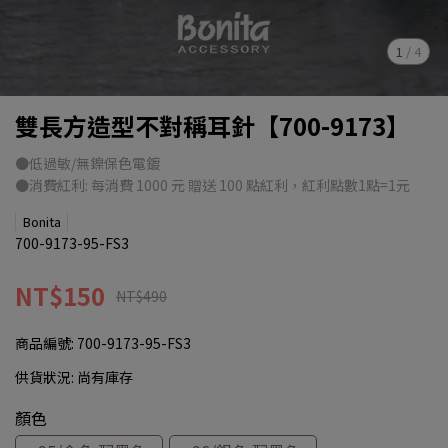
1
/
4
雙長方造型不對稱耳針【700-9173】
●低過敏/無鎳保色電鍍
●消費紅利: 每消費 1000 元 贈送 100 點紅利，紅利點數1點=1元
Bonita
700-9173-95-FS3
NT$150
NT$490
商品編號:
700-9173-95-FS3
供貨狀況:
尚有庫存
顏色