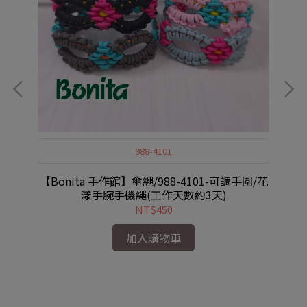
988-4101
腕手
【Bonita 手作館】傘繩/988-4101-可調手圍/花
【
漾手腕手機繩(工作天數約3天)
NT$450
加入購物車