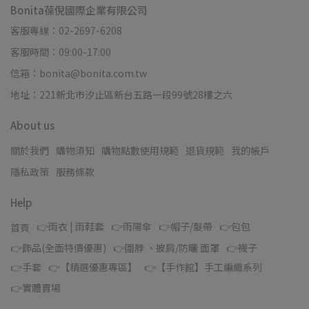
Bonita葆倪國際企業有限公司
客服專線：02-2697-6208
客服時間：09:00-17:00
信箱：bonita@bonita.com.tw
地址：221新北市汐止區新台五路一段99號28樓之六
About us
關於我們
購物須知
購物點數使用規範
退貨規範
我的帳戶
隱私政策
服務條款
Help
👉雨衣 | 雨鞋套
👉雨陽傘
👉帽子/髮帶
👉包包
首頁
👉飾品(全面特價優惠)
👉圍脖 、披肩/防曬 面罩
👉襪子
👉手套
👉【精選優惠專區】
👉【手作館】手工編織系列
👉實體賣場