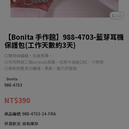
1
/
11
【Bonita 手作館】988-4703-藍芽耳機
保護包(工作天數約3天)
◎雙條線編織，包身厚實。
◎可同時放二個airpods耳機，信用卡或是口紅、小物等
◎柔軟的壓克力纖維，柔軟、輕巧好整理
Bonita
988-4703
NT$390
商品編號:
988-4703-14-FRA
供貨狀況:
尚有庫存