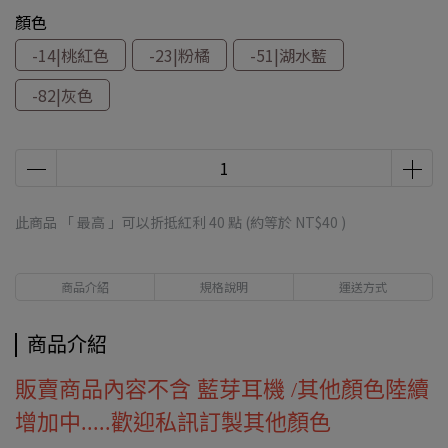
顏色
-14|桃紅色
-23|粉橘
-51|湖水藍
-82|灰色
此商品 「 最高 」可以折抵紅利
40
點 (約等於
NT$40
)
商品介紹
規格說明
運送方式
商品介紹
販賣商品內容不含 藍芽耳機 /其他顏色陸續
增加中.....歡迎私訊訂製其他顏色