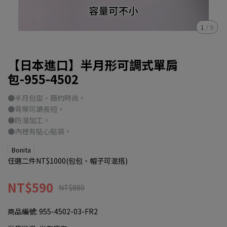
1
/
9
【日本進口】半月形可調式單肩
包-955-4502
●半月包型，簡約時尚。
●背帶可調長短。
●防潑加工。
●內裡有貼心貼袋。
Bonita
任選二件NT$1000(包包、帽子可混搭)
NT$590
NT$880
商品編號:
955-4502-03-FR2