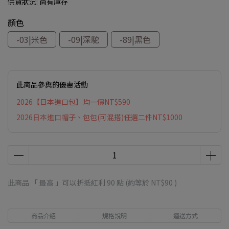
供貨狀況:
尚有庫存
顏色
-03|米色
-09|深駝
-89|黑色
此商品參與的優惠活動
2026【日本進口包】均一價NT$590
2026日本進口帽子、包包(可混搭)任選二件NT$1000
此商品 「 最高 」可以折抵紅利
90
點 (約等於
NT$90
)
商品介紹
規格說明
運送方式