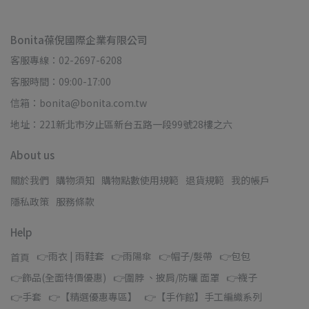
Bonita葆倪國際企業有限公司
客服專線：02-2697-6208
客服時間：09:00-17:00
信箱：bonita@bonita.com.tw
地址：221新北市汐止區新台五路一段99號28樓之六
About us
關於我們
購物須知
購物點數使用規範
退貨規範
我的帳戶
隱私政策
服務條款
Help
👉雨衣 | 雨鞋套
👉雨陽傘
👉帽子/髮帶
👉包包
首頁
👉飾品(全面特價優惠)
👉圍脖 、披肩/防曬 面罩
👉襪子
👉手套
👉【精選優惠專區】
👉【手作館】手工編織系列