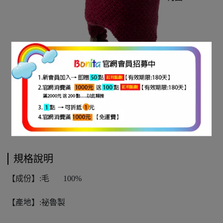
規格說明
【成份】:毛
100%
【產地】:祕魯製