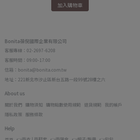
加入購物車
Bonita葆倪國際企業有限公司
客服專線：02-2697-6208
客服時間：09:00-17:00
信箱：bonita@bonita.com.tw
地址：221新北市汐止區新台五路一段99號28樓之六
About us
關於我們
購物須知
購物點數使用規範
退貨規範
我的帳戶
隱私政策
服務條款
Help
👉雨衣 | 雨鞋套
👉雨陽傘
👉帽子/髮帶
👉包包
首頁