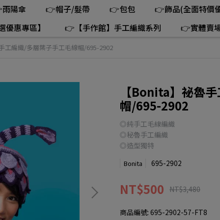
雨陽傘
👉帽子/髮帶
👉包包
👉飾品(全面特價優
精選優惠專區】
👉【手作館】手工編織系列
👉實體賣
魯手工編織/多層葉子手工毛線帽/695-2902
【Bonita】祕
帽/695-2902
◎純手工毛線編織
◎秘魯手工編織
◎造型獨特
695-2902
Bonita
NT$500
NT$3,480
商品編號:
695-2902-57-FT8