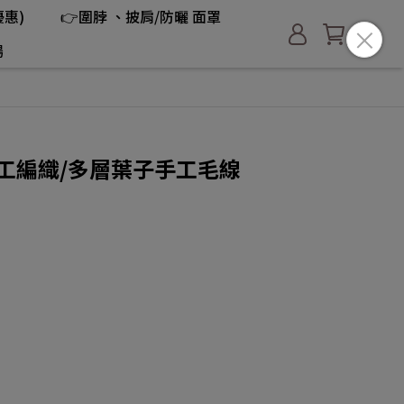
惠)
👉圍脖 、披肩/防曬 面罩
場
魯手工編織/多層葉子手工毛線