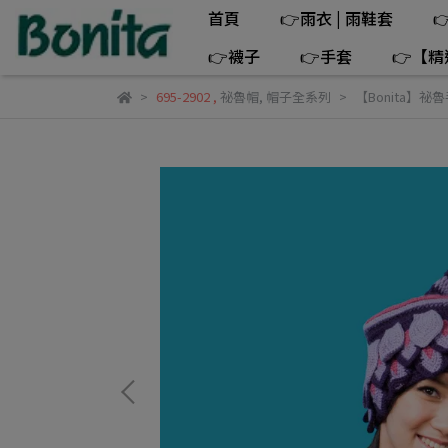
首頁
👉雨衣 | 雨鞋套

👉襪子
👉手套
👉【
695-2902
,
祕魯帽
,
帽子全系列
【Bonita】祕