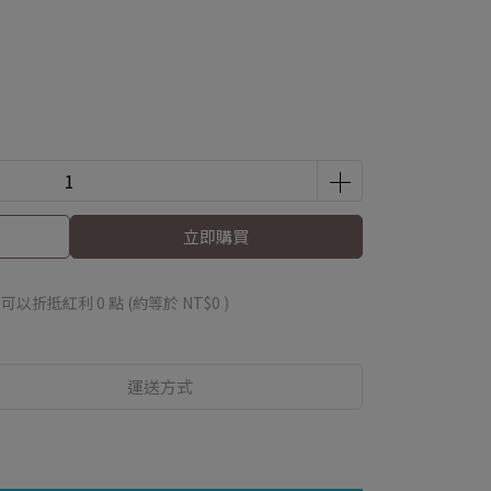
立即購買
 」可以折抵紅利
0
點 (約等於
NT$0
)
運送方式