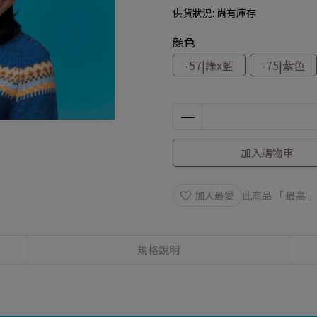
供貨狀況:
尚有庫存
顏色
-57|綠x藍
-75|紫色
加入購物車
加入最愛
此商品 「 最高
規格說明