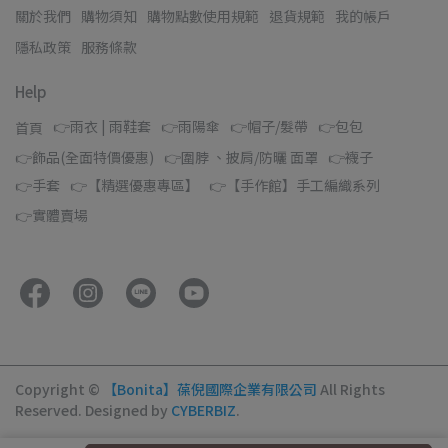
關於我們
購物須知
購物點數使用規範
退貨規範
我的帳戶
隱私政策
服務條款
Help
👉雨衣 | 雨鞋套
👉雨陽傘
👉帽子/髮帶
👉包包
首頁
👉飾品(全面特價優惠)
👉圍脖 、披肩/防曬 面罩
👉襪子
👉手套
👉【精選優惠專區】
👉【手作館】手工編織系列
👉實體賣場
Copyright ©
【Bonita】葆倪國際企業有限公司
All Rights
Reserved.
Designed by
CYBERBIZ
.