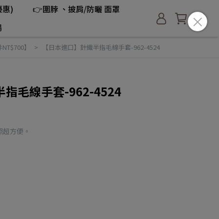
惠)
👉圍脖 、披肩/防曬 面罩
場
NT$700】
【日本進口】針織半指毛線手套-962-4524
毛線手套-962-4524
照超方便。