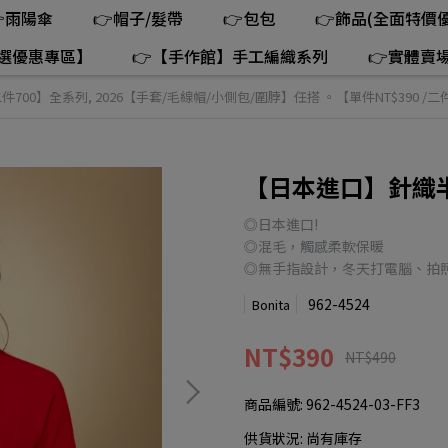
雨陽傘
👉帽子/髮帶
👉包包
👉飾品(全面特價優
精選優惠專區】
👉【手作館】手工編織系列
👉實體賣
二件700】全系列
,
2026【手套/毛線帽/小側包/圍脖】任搭 。【單件NT$390 /二件
【日本進口】針織半指
◎日本進口!
◎混毛，觸感柔軟保暖
◎無手指設計，冬天打電腦、拍
962-4524
Bonita
NT$390
NT$490
商品編號:
962-4524-03-FF3
供貨狀況:
尚有庫存