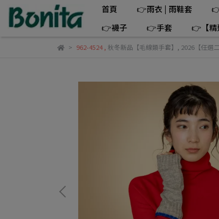
首頁
👉雨衣 | 雨鞋套

👉襪子
👉手套
👉【
962-4524
,
秋冬新品【毛線類手套】
,
2026【任選