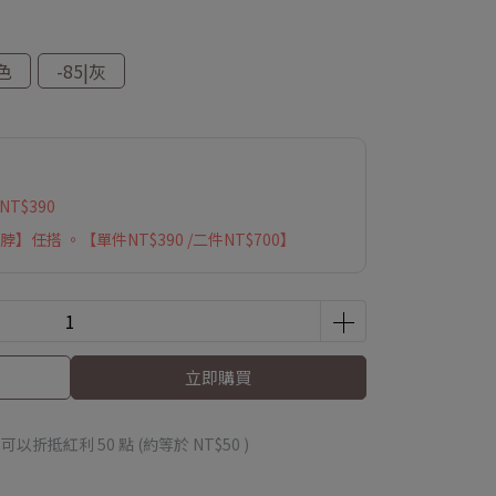
啡色
-85|灰
T$390
脖】任搭 。【單件NT$390 /二件NT$700】
立即購買
 」可以折抵紅利
50
點 (約等於
NT$50
)