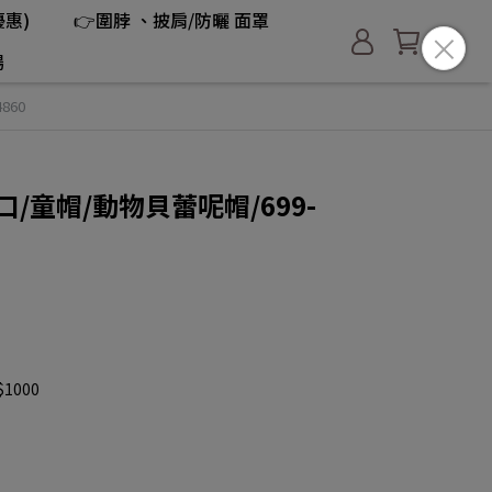
惠)
👉圍脖 、披肩/防曬 面罩
場
860
口/童帽/動物貝蕾呢帽/699-
1000