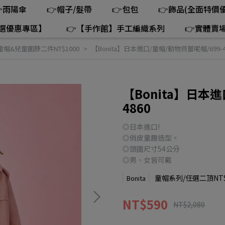
雨陽傘
👉帽子/髮帶
👉包包
👉飾品(全面特價優
精選優惠專區】
👉【手作館】手工編織系列
👉實體賣
童帽&兒童圍脖二件NT$1000
【Bonita】日本進口/童帽/動物貝蕾呢帽/699-4
【Bonita】日本進
4860
◎日本進口!
◎俏皮童趣造型。
◎頭圍尺寸54公分
◎男、女皆可戴
童帽系列/任選二頂NT$
Bonita
NT$590
NT$2,080