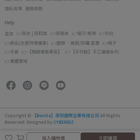
隱私政策
服務條款
Help
👉雨衣 | 雨鞋套
👉雨陽傘
👉帽子/髮帶
👉包包
首頁
👉飾品(全面特價優惠)
👉圍脖 、披肩/防曬 面罩
👉襪子
👉手套
👉【精選優惠專區】
👉【手作館】手工編織系列
👉實體賣場
Copyright ©
【Bonita】葆倪國際企業有限公司
All Rights
Reserved.
Designed by
CYBERBIZ
.
加入購物車
加入購物車
立即購買