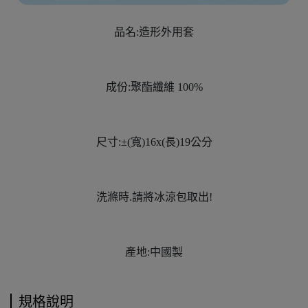
品名:造形外用套
成份:聚酯纖維 100%
尺寸:±(寬)16x(長)19公分
洗滌時.請將冰涼包取出!
產地:中國製
規格說明