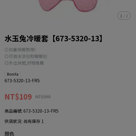
1
/
2
水玉兔冷暖套【673-5320-13】
◎抗暑保暖對策!
◎可放冰涼包和暖暖包
◎外出休閒,好物推薦
Bonita
673-5320-13-FR5
NT$109
NT$390
商品編號:
673-5320-13-FR5
供貨狀況:
尚有庫存 1
顏色