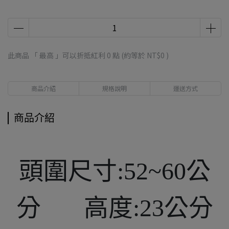
此商品 「 最高 」可以折抵紅利
0
點 (約等於
NT$0
)
商品介紹
規格說明
運送方式
商品介紹
頭圍尺寸:52~60公
分 高度:23公分