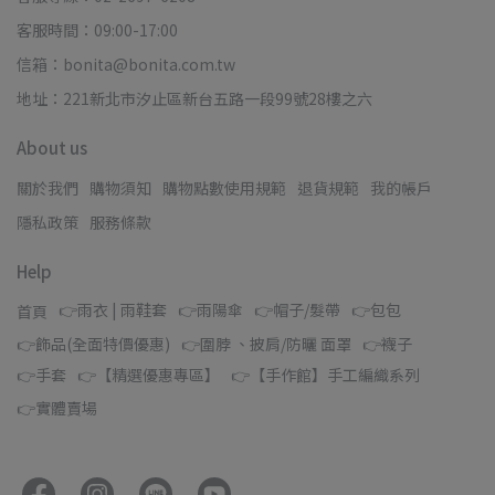
客服時間：09:00-17:00
信箱：bonita@bonita.com.tw
地址：221新北市汐止區新台五路一段99號28樓之六
About us
關於我們
購物須知
購物點數使用規範
退貨規範
我的帳戶
隱私政策
服務條款
Help
👉雨衣 | 雨鞋套
👉雨陽傘
👉帽子/髮帶
👉包包
首頁
👉飾品(全面特價優惠)
👉圍脖 、披肩/防曬 面罩
👉襪子
👉手套
👉【精選優惠專區】
👉【手作館】手工編織系列
👉實體賣場