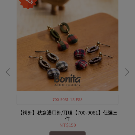
700-9081-18-FS3
0-
【銅針】秋意濃耳針/耳環【700-9081】任選三
【
件
NT$150