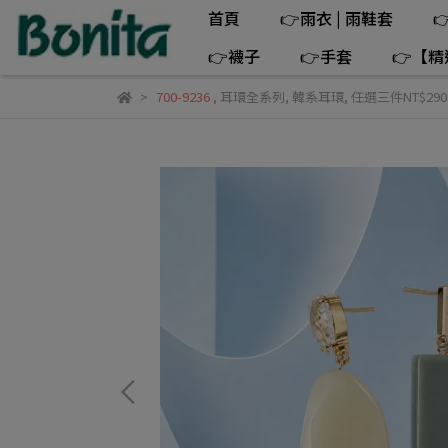
首頁
👉雨衣 | 雨鞋套

👉襪子
👉手套
👉【
700-9236
,
耳環全系列
,
韓系耳環
,
任選三件NT$2