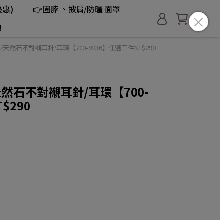
惠)
👉圍脖 、披肩/防曬 面罩
場
針/天然石不對襯耳針/耳環【700-9236】任選三件NT$290
/天然石不對襯耳針/耳環【700-
$290