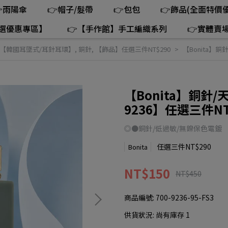
雨陽傘
👉帽子/髮帶
👉包包
👉飾品(全面特價優
精選優惠專區】
👉【手作館】手工編織系列
👉實體賣
90【韓國耳墜式/耳針耳環】
,
銅針
,
【飾品】任選三件NT$290
【Bonita】銅
【Bonita】銅針
9236】任選三件NT
◎●銅針/低過敏/無鎳保色電鍍
任選三件NT$290
Bonita
NT$150
NT$450
商品編號:
700-9236-95-FS3
供貨狀況:
尚有庫存 1