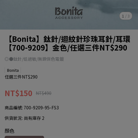
1
/
3
【Bonita】鈦針/迴紋針珍珠耳針/耳環
【700-9209】金色/任選三件NT$290
◎●鈦針/低過敏/無鎳保色電鍍
Bonita
任選三件NT$290
NT$150
NT$490
商品編號:
700-9209-95-FS3
供貨狀況:
尚有庫存 2
顏色