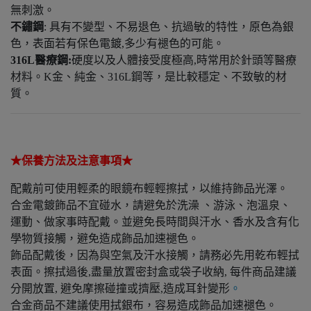
無刺激。
不鏽鋼
: 具有不變型、不易退色、抗過敏的特性，原色為銀
色，表面若有保色電鍍,多少有褪色的可能。
316L醫療鋼
:
硬度以及人體接受度極高,時常用於針頭等醫療
材料。K金、純金、316L鋼等，是比較穩定、不致敏的材
質。
★保養方法及注意事項★
配戴前可使用輕柔的眼鏡布輕輕擦拭，以維持飾品光澤。
合金電鍍飾品不宜碰水，請避免於洗澡 、游泳、泡溫泉、
運動、做家事時配戴。並避免長時間與汗水、香水及含有化
學物質接觸，避免造成飾品加速褪色。
飾品配戴後，因為與空氣及汗水接觸，請務必先用乾布輕拭
表面。擦拭過後,盡量放置密封盒或袋子收納, 每件商品建議
分開放置, 避免摩擦碰撞或擠壓,造成耳針變形
。
合金商品不建議使用拭銀布，容易造成飾品加速褪色。