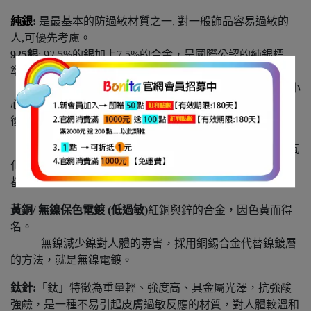
純銀
:
是最基本的防過敏材質之一, 對一般飾品容易過敏的
人,可優先考慮。
925
銀
: 92.5%的銀加上7.5%的合金，是國際公認的純銀標
準。
925銀,會在銀針上烙印<925字樣>，銀針偏軟，若不小
心碰歪,輕輕的撥回,即可回復。要注意的是, 925銀接觸空氣
後,因空氣中的二氧化硫和銀產生了化學
反應，表面形成了硫化銀而變黑,硫化銀並非掉色，氧
化層可以透過清洗而去除。 因為每個人分泌汗液的酸鹼度
都不同，所產生的氧化程度也不相同。
黃銅
/
無鎳保色電鍍
(
低過敏
)
紅銅與鋅的合金，因色黃而得
名。
無鎳減少鎳對人體的毒害，採用銅錫合金代替鎳鍍層
的方法，就是無鎳電鍍。
鈦針:
「鈦」特徵為重量輕、強度高、具金屬光澤，抗強酸
強鹼，是一種不易引起皮膚過敏反應的材質，對人體較溫和