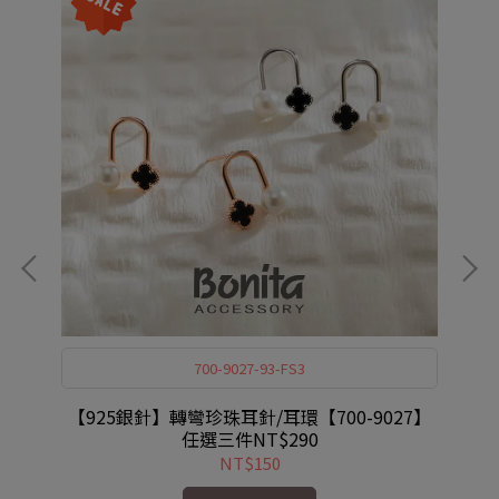
700-9027-93-FS3
0-
【925銀針】轉彎珍珠耳針/耳環【700-9027】
任選三件NT$290
NT$150