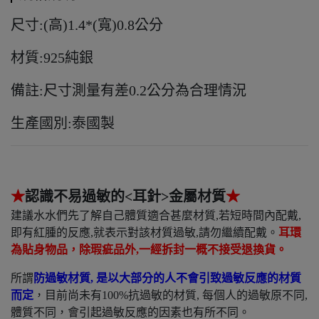
尺寸:(高)1.4*(寬)0.8公分
材質:925純銀
備註:尺寸測量有差0.2公分為合理情況
生產國別:泰國製
★
認識不易過敏的
<
耳針
>
金屬材質
★
建議水水們先了解自己體質適合甚麼材質,若短時間內配戴,
即有紅腫的反應,就表示對該材質過敏,請勿繼續配戴。
耳環
為貼身物品
，除瑕疵品外
,
一經拆封一概不接受退換貨
。
所謂
防過敏材質
,
是以大部分的人不會引致過敏反應的材質
而定
，目前尚未有100%抗過敏的材質, 每個人的過敏原不同,
體質不同，會引起過敏反應的因素也有所不同。