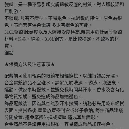
強鹼，是一種不易引起皮膚過敏反應的材質，對人體較溫和
無刺激。
不鏽鋼: 具有不變型、不易退色、抗過敏的特性，原色為銀
色，表面若有保色電鍍,多少有褪色的可能。
316L醫療鋼:硬度以及人體接受度極高,時常用於針頭等醫療
材料。K金、純金、316L鋼等，是比較穩定、不致敏的材
質。
​錨點
★保養方法及注意事項★
配戴前可使用輕柔的眼鏡布輕輕擦拭，以維持飾品光澤。
合金電鍍飾品不宜碰水，請避免於洗澡 、游泳、泡溫泉、
運動、做家事時配戴。並避免長時間與汗水、香水及含有化
學物質接觸，避免造成飾品加速褪色。
飾品配戴後，因為與空氣及汗水接觸，請務必先用乾布輕拭
表面。擦拭過後,盡量放置密封盒或袋子收納, 每件商品建議
分開放置, 避免摩擦碰撞或擠壓,造成耳針變形。
合金商品不建議使用拭銀布，容易造成飾品加速褪色。