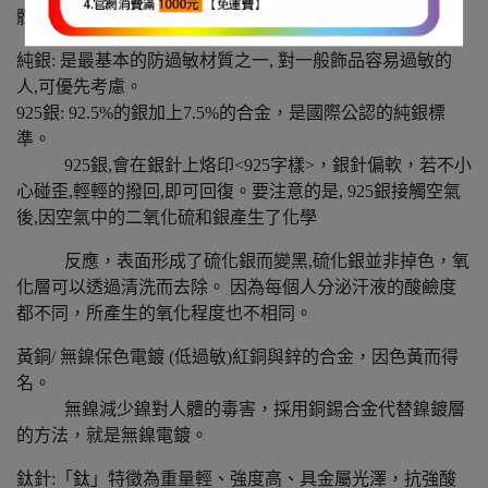
體質不同，會引起過敏反應的因素也有所不同。
純銀: 是最基本的防過敏材質之一, 對一般飾品容易過敏的
人,可優先考慮。
925銀: 92.5%的銀加上7.5%的合金，是國際公認的純銀標
準。
925銀,會在銀針上烙印<925字樣>，銀針偏軟，若不小
心碰歪,輕輕的撥回,即可回復。要注意的是, 925銀接觸空氣
後,因空氣中的二氧化硫和銀產生了化學
反應，表面形成了硫化銀而變黑,硫化銀並非掉色，氧
化層可以透過清洗而去除。 因為每個人分泌汗液的酸鹼度
都不同，所產生的氧化程度也不相同。
黃銅/ 無鎳保色電鍍 (低過敏)紅銅與鋅的合金，因色黃而得
名。
無鎳減少鎳對人體的毒害，採用銅錫合金代替鎳鍍層
的方法，就是無鎳電鍍。
鈦針:「鈦」特徵為重量輕、強度高、具金屬光澤，抗強酸