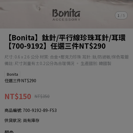
1
/
5
【Bonita】鈦針/平行線珍珠耳針/耳環
【700-9192】任選三件NT$290
尺寸: 0.6 x 2.6 公分 材質: 合金+壓克力珍珠 耳針: 鈦/防過敏/保色電鍍
備註: 尺寸測量有±0.2公分為合理情況 。 生產國別: 韓國製
Bonita
任選三件NT$290
NT$150
NT$350
商品編號:
700-9192-89-FS3
供貨狀況:
尚有庫存
顏色