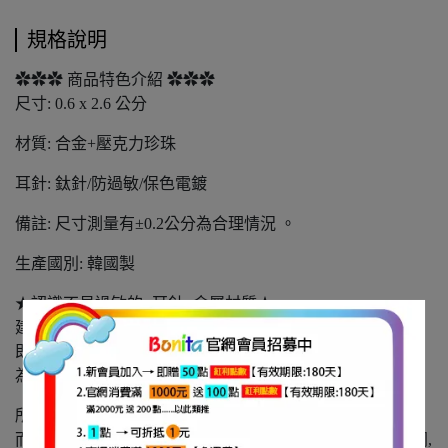
規格說明
✿✿✿ 商品特色介紹 ✿✿✿
尺寸: 0.6 x 2.6 公分
材質: 合金+壓克力珍珠
耳針: 鈦針/防過敏/保色電鍍
備註: 尺寸測量有±0.2公分為合理情況 。
生產國別: 韓國製
★認識不易過敏的<耳針>金屬材質★
建議水水們先了解自己體質適合甚麼材質,若短時間內配戴,
即有紅腫的反應,就表示對該材質過敏,請勿繼續配戴。耳環
為貼身物品，除瑕疵品外,一經拆封一概不接受退換貨。
所謂防過敏材質, 是以大部分的人不會引致過敏反應的材質
而定，目前尚未有100%抗過敏的材質, 每個人的過敏原不同,