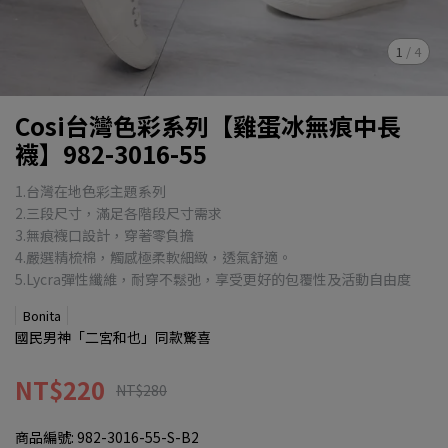
1
/
4
Cosi台灣色彩系列【雞蛋冰無痕中長
襪】982-3016-55
1.台灣在地色彩主題系列
2.三段尺寸，滿足各階段尺寸需求
3.無痕襪口設計，穿著零負擔
4.嚴選精梳棉，觸感極柔軟細緻，透氣舒適。
5.Lycra彈性纖維，耐穿不鬆弛，享受更好的包覆性及活動自由度
Bonita
國民男神「二宮和也」同款驚喜
NT$220
NT$280
商品編號:
982-3016-55-S-B2