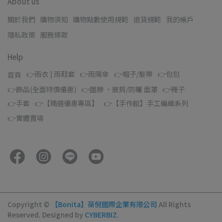
About us
關於我們
購物須知
購物點數使用規範
退貨規範
我的帳戶
隱私政策
服務條款
Help
👉雨衣 | 雨鞋套
👉雨陽傘
👉帽子/髮帶
👉包包
首頁
👉飾品(全面特價優惠)
👉圍脖 、披肩/防曬 面罩
👉襪子
👉手套
👉【精選優惠專區】
👉【手作館】手工編織系列
👉實體賣場
Copyright ©
【Bonita】葆倪國際企業有限公司
All Rights
Reserved.
Designed by
CYBERBIZ
.