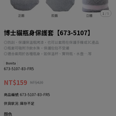
1
/
5
博士貓瓶身保護套【673-5107】
◎防刮、保護保溫瓶烤漆，也可以套用在保護手機或3C產品
◎瓶套可吸附冷飲水珠，保護包包不受潮
◎適合套用於各種瓶身，如保溫杯、寶特瓶、水壺….等
Bonita
673-5107-83-FR5
NT$159
NT$420
商品編號:
673-5107-83-FR5
供貨狀況:
庫存不足
顏色