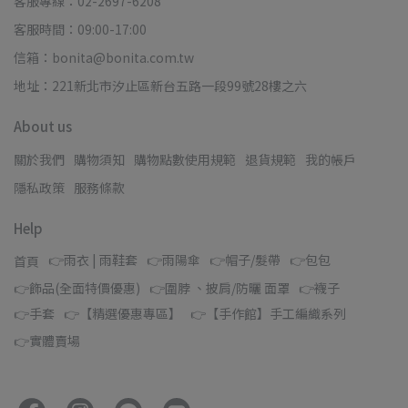
客服專線：02-2697-6208
客服時間：09:00-17:00
信箱：bonita@bonita.com.tw
地址：221新北市汐止區新台五路一段99號28樓之六
About us
關於我們
購物須知
購物點數使用規範
退貨規範
我的帳戶
隱私政策
服務條款
Help
👉雨衣 | 雨鞋套
👉雨陽傘
👉帽子/髮帶
👉包包
首頁
👉飾品(全面特價優惠)
👉圍脖 、披肩/防曬 面罩
👉襪子
👉手套
👉【精選優惠專區】
👉【手作館】手工編織系列
👉實體賣場